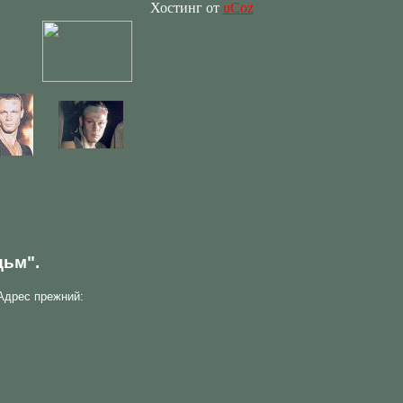
Хостинг от
uCoz
дьм".
Адрес прежний: